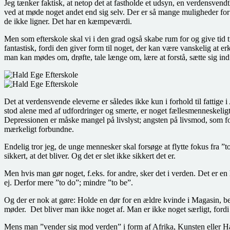
Jeg tænker faktisk, at netop det at fastholde et udsyn, en verdensvend
ved at møde noget andet end sig selv. Der er så mange muligheder for 
de ikke ligner. Det har en kæmpeværdi.
Men som efterskole skal vi i den grad også skabe rum for og give tid 
fantastisk, fordi den giver form til noget, der kan være vanskelig at e
man kan mødes om, drøfte, tale længe om, lære at forstå, sætte sig ind
Det at verdensvende eleverne er således ikke kun i forhold til fattige 
stod alene med af udfordringer og smerte, er noget fællesmenneskeligt o
Depressionen er måske mangel på livslyst; angsten på livsmod, som for
mærkeligt forbundne.
Endelig tror jeg, de unge mennesker skal forsøge at flytte fokus fra ”to 
sikkert, at det bliver. Og det er slet ikke sikkert det er.
Men hvis man gør noget, f.eks. for andre, sker det i verden. Det er en
ej. Derfor mere ”to do”; mindre ”to be”.
Og der er nok at gøre: Holde en dør for en ældre kvinde i Magasin, begy
møder. Det bliver man ikke noget af. Man er ikke noget særligt, fordi
Mens man ”vender sig mod verden” i form af Afrika, Kunsten eller Han