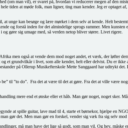
thed (om man vil), er svaret på, hvordan vi reducerer megen af den mist
hele tiden at møde folk, man ligner, ting man kender. Jeg er optaget af,
til, at unge kan besøge og lære mørket i dem selv at kende. Helt bestem
rkende og forstå inden for det almindelige sprogs rammer. Men kunsten er 
 i og gøre sig umage med, så verden netop bliver større. Livet rigere.
i Afrika men også at vende dem mod noget andet, et værk, der løfter dem 
g et grundvilkår i livet, som alle kender, helt eller delvist. Du er ikk
stander på Ollerup Musikefterskole Mette Sanggaard har udtrykt det. Det
be” til ”to do”. Fra det at være til det at gøre. Fra det at ville være nog
 handling mere end et ønske eller et håb. Man gør noget, noget sker. Mås
nde at spille guitar, lave mad til 4, starte et børnekor, hjælpe en NGO,
 man gør det. Men man gør en forskel, vender sig væk fra sig selv mod v
dlinger, må man have det lige så godt, som man vil. Og hey, måske er 