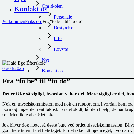
Om skolen
Kontakt os
Personale
Velkommen
Eriks ord
Fra “to be” til “to do”
Bestyrelsen
Info
Lovstof
Nyt
05/03/2025
Kontakt os
Fra “to be” til “to do”
Det er ikke så vigtigt, hvordan vi har det. Mere vigtigt er det, hv
Nok en trivselskommission med nok en rapport om, hvordan børn og u
børn og unge, der rent faktisk har det skidt, får den hjælp, de har bru
set. Men ikke alle. Slet ikke.
Jeg bliver dog noget så døsig bare ved ordet trivselskommission. Blive
godt hele tiden. I det hele taget: Er det ikke lidt lige meget, hvordan v