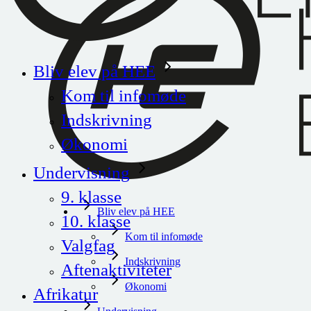
Bliv elev på HEE
Kom til infomøde
Indskrivning
Økonomi
Undervisning
9. klasse
Bliv elev på HEE
10. klasse
Kom til infomøde
Valgfag
Indskrivning
Aftenaktiviteter
Økonomi
Afrikatur