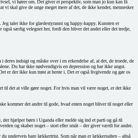
rivsel, vi hører om. Det giver et perspektiv, som man jo kun kan få
 at vi skal give de unge meget mere af det, de ikke kender, mennesker
t. Jeg taler ikke for glædestyranni og happy-happy. Kunsten er
også særlig velegnet her, fordi den bliver det andet eller det tredje,
i deres indsigt og måske over i en erkendelse af, at det, de troede, de
e alene. Du har ikke nødvendigvis en depression og har ikke angst.
 er der ikke kun trøst at hente i. Det er også livgivende og gør os
et til det at ville gøre noget. For hvis man vil være noget, er det ikke
ke kommer det andre til gode, hvad enten noget bliver til noget eller
 der hjælper børn i Uganda eller melde sig ind et parti og gå til
erden og skaber noget – stort eller småt – der giver værdi for andre.
du undervejs bare lækkertrist. Som når man er lækkersulten – altså