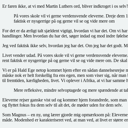
Er faren ikke, at vi med Martin Luthers ord, bliver indkroget i os sel
På vores skole vil vi gerne verdensvende eleverne. Dreje dem 18
faktisk er nysgerrige på og gerne vil se og vide mere om
For det er da ærligt talt sjældent vigtigt, hvordan vi har det. Om vi 
handlinger. Men hvordan du har det, søger indad og mod indre følelses
Jeg ved faktisk ikke selv, hvordan jeg har det. Om jeg har det godt. M
Livet vender udad. På vores skole vil vi gerne verdensvende eleverne.
rent faktisk er nysgerrige på og gerne vil se og vide mere om. De skal
Vi er på Hald Ege netop kommet hjem efter en sådan dannelsesrejse me
måske nok er helt forskellig fra ens egen, men som viser sig, når man 
til fremtiden, kærligheden, livet. Vi oplever i Afrika, at vi har sam
Mere refleksive, mindre selvoptagede og mere spændende at ta
Eleverne rejser ganske vist ud og kommer hjem forandrede, som man gø
og flyttet fokus fra dem selv til alt det, de møder uden for dem selv.
Som Magnus – en ny, ung lærer gjorde mig opmærksom på: Eleverne bl
måde. Modenhed er karakteriseret ved, at man ved, at livet er større en