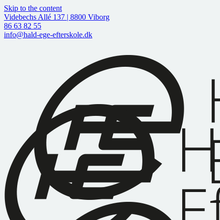
Skip to the content
Videbechs Allé 137 | 8800 Viborg
86 63 82 55
info@hald-ege-efterskole.dk