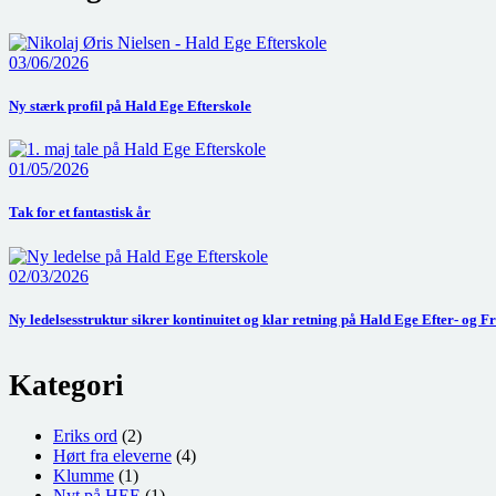
03/06/2026
Ny stærk profil på Hald Ege Efterskole
01/05/2026
Tak for et fantastisk år
02/03/2026
Ny ledelsesstruktur sikrer kontinuitet og klar retning på Hald Ege Efter- og Fr
Kategori
Eriks ord
(2)
Hørt fra eleverne
(4)
Klumme
(1)
Nyt på HEE
(1)