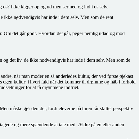
ng os? Ikke kigger op og ud men ser ned og ind i os selv.
 de ikke nødvendigvis har inde i dem selv. Men som de rent
t går. Om det går godt. Hvordan det går, peger nemlig udad og mod
en og det liv, de ikke nødvendigvis har inde i dem selv. Men som de
andre, når man møder en så anderledes kultur, der ved første øjekast
s egen kultur; i hvert fald når det kommer til drømme og håb i forhold
orudsætninger for at få drømmene indfriet.
en måske gør den det, fordi eleverne på turen får skiftet perspektiv
tagede og mere spændende at tale med. Ældre på en eller anden