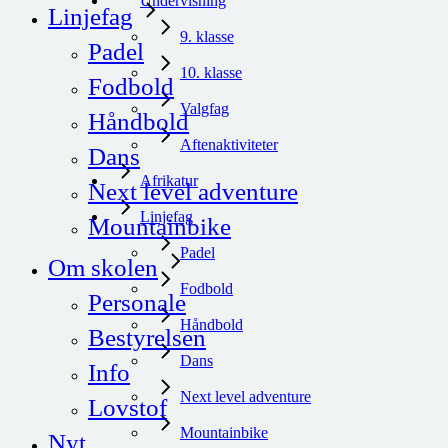
Undervisning
Linjefag
9. klasse
Padel
10. klasse
Fodbold
Valgfag
Håndbold
Aftenaktiviteter
Dans
Afrikatur
Next level adventure
Linjefag
Mountainbike
Padel
Om skolen
Fodbold
Personale
Håndbold
Bestyrelsen
Dans
Info
Next level adventure
Lovstof
Mountainbike
Nyt