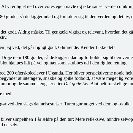
v? At vi er bøjet ned over vores egen navle og ikke sanser verden omkri
0 grader, så de kigger udad og forholder sig til den verden og det liv,
har det godt. Aldrig måske. Til gengæld vigtigt og relevant, hvordan de
liv.
en jeg ved, det går rigtigt godt. Glimrende. Kender I ikke det?
 Dreje dem 180 grader, så de kigger udad og forholder sig til den verd
 blot hjælpes lidt på vej og nænsomt skubbes ud i den rigtige retning.
d 200 efterskoleelever i Uganda. Her bliver perspektiverne nogle helt 
begynder at interagere, snakke og spille fodbold, at være meget lig vore
me humor og de samme længsler efter
Det gode Liv.
Blot helt forskellige f
le med
r ved den slags dannelsesrejser. Turen gør noget ved dem og os alle. M
iver simpelthen 1 år ældre på den tur: Mere refleksive, mindre selvop
d en selv.