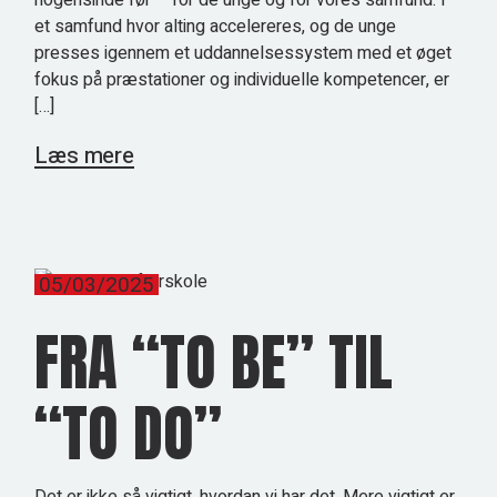
nogensinde før – for de unge og for vores samfund. I
et samfund hvor alting accelereres, og de unge
presses igennem et uddannelsessystem med et øget
fokus på præstationer og individuelle kompetencer, er
[…]
Læs mere
05/03/2025
FRA “TO BE” TIL
“TO DO”