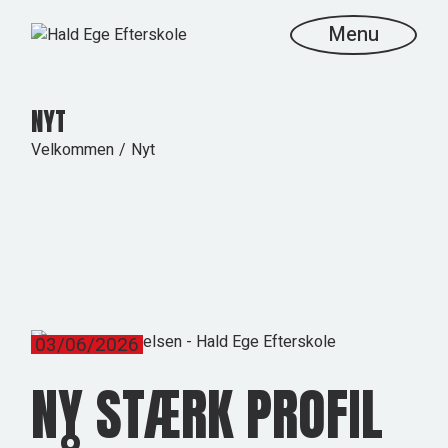
Skip
to
Menu
the
content
NYT
Velkommen
Nyt
03/06/2026
NY STÆRK PROFIL