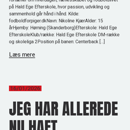
fortæller om hverdagen, fællesskabet og fodboldlivet
på Hald Ege Efterskole, hvor passion, udvikling og
sammenhold går hånd i hånd. Kilde:
fodboldforpiger.dkNavn: Nikoline KjærAlder: 15
årHjemby: Hørning (Skanderborg)Efterskole: Hald Ege
EfterskoleKlub/række: Hald Ege Efterskole DM-række
og skoleliga 2Position på banen: Centerback […]
Læs mere
16/01/2026
JEG HAR ALLEREDE
NU HAFT