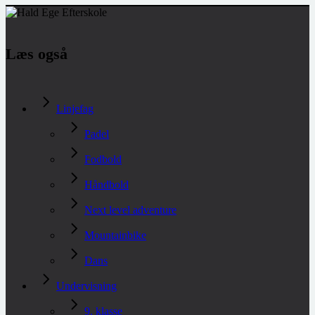
Læs også
Linjefag
Padel
Fodbold
Håndbold
Next level adventure
Mountainbike
Dans
Undervisning
9. klasse