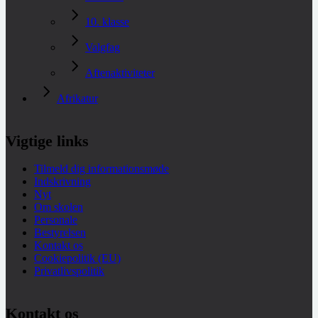
10. klasse
Valgfag
Aftenaktiviteter
Afrikatur
Vigtige links
Tilmeld dig informationsmøde
Indskrivning
Nyt
Om skolen
Personale
Bestyrelsen
Kontakt os
Cookiepolitik (EU)
Privatlivspolitik
Kontakt os