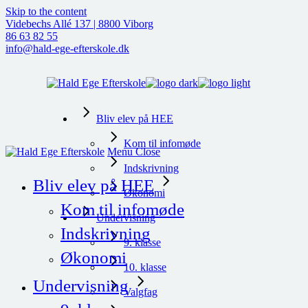
Skip to the content
Videbechs Allé 137 | 8800 Viborg
86 63 82 55
info@hald-ege-efterskole.dk
Bliv elev på HEE
Kom til infomøde
Menu
Close
Indskrivning
Bliv elev på HEE
Økonomi
Kom til infomøde
Undervisning
Indskrivning
9. klasse
Økonomi
10. klasse
Undervisning
Valgfag