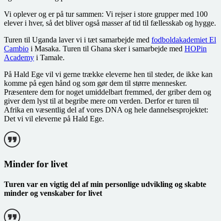
Vi oplever og er på tur sammen: Vi rejser i store grupper med 100
elever i hver, så det bliver også masser af tid til fællesskab og hygge.
Turen til Uganda laver vi i tæt samarbejde med
fodboldakademiet El
Cambio
i Masaka. Turen til Ghana sker i samarbejde med
HOPin
Academy
i Tamale.
På Hald Ege vil vi gerne trække eleverne hen til steder, de ikke kan
komme på egen hånd og som gør dem til større mennesker.
Præsentere dem for noget umiddelbart fremmed, der griber dem og
giver dem lyst til at begribe mere om verden. Derfor er turen til
Afrika en væsentlig del af vores DNA og hele dannelsesprojektet:
Det vi vil eleverne på Hald Ege.
Minder for livet
Turen var en vigtig del af min personlige udvikling og skabte
minder og venskaber for livet