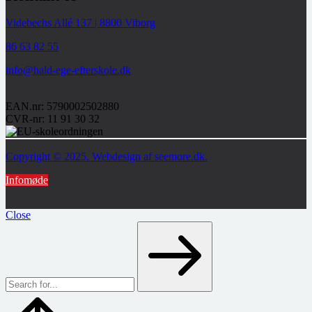
Videbechs Allé 137 | 8800 Viborg
86 63 82 55
info@hald-ege-efterskole.dk
EAN.nr: 5790002502880
CVR-nr: 11 91 30 32
Copyright © 2025. Webdesign af seemore.dk.
Infomøde
Close