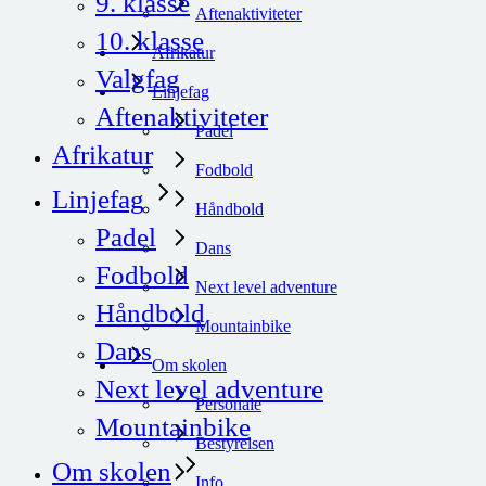
9. klasse
Aftenaktiviteter
10. klasse
Afrikatur
Valgfag
Linjefag
Aftenaktiviteter
Padel
Afrikatur
Fodbold
Linjefag
Håndbold
Padel
Dans
Fodbold
Next level adventure
Håndbold
Mountainbike
Dans
Om skolen
Next level adventure
Personale
Mountainbike
Bestyrelsen
Om skolen
Info