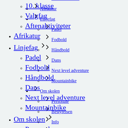
10. klasse
Afrikatur
Valgfag
Linjefag
Aftenaktiviteter
Padel
Afrikatur
Fodbold
Linjefag
Håndbold
Padel
Dans
Fodbold
Next level adventure
Håndbold
Mountainbike
Dans
Om skolen
Next level adventure
Personale
Mountainbike
Bestyrelsen
Om skolen
Info