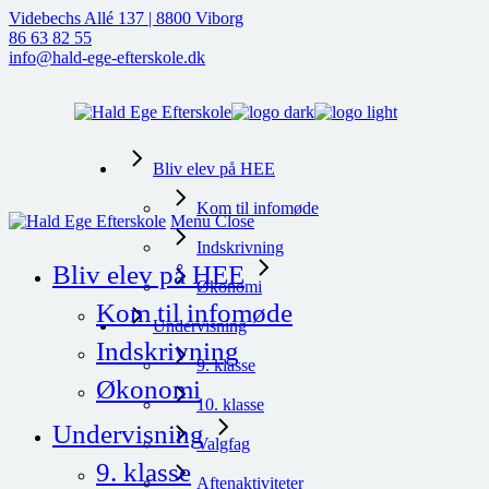
Skip
Videbechs Allé 137 | 8800 Viborg
to
86 63 82 55
the
info@hald-ege-efterskole.dk
content
Bliv elev på HEE
Kom til infomøde
Menu
Close
Indskrivning
Bliv elev på HEE
Økonomi
Kom til infomøde
Undervisning
Indskrivning
9. klasse
Økonomi
10. klasse
Undervisning
Valgfag
9. klasse
Aftenaktiviteter