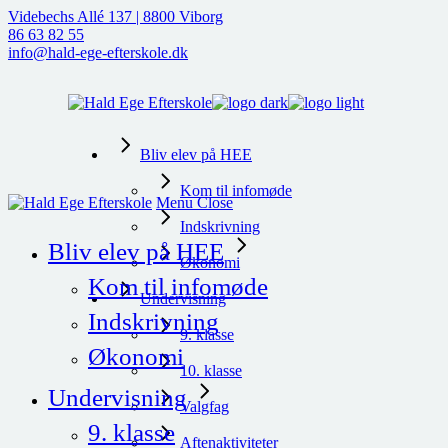
Skip
Videbechs Allé 137 | 8800 Viborg
to
86 63 82 55
the
info@hald-ege-efterskole.dk
content
Bliv elev på HEE
Kom til infomøde
Menu
Close
Indskrivning
Bliv elev på HEE
Økonomi
Kom til infomøde
Undervisning
Indskrivning
9. klasse
Økonomi
10. klasse
Undervisning
Valgfag
9. klasse
Aftenaktiviteter