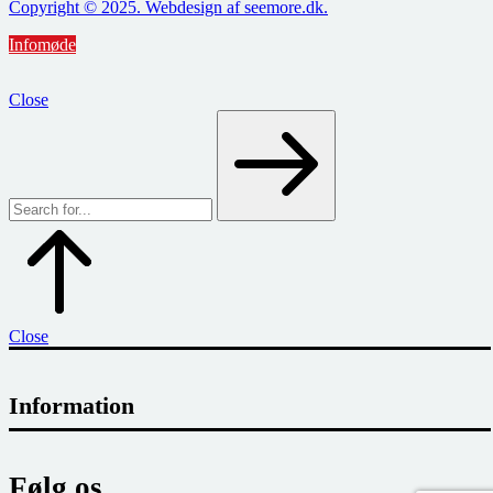
Copyright © 2025. Webdesign af seemore.dk.
Infomøde
Close
Close
Information
Følg os