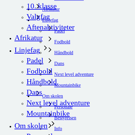
10. klasse
Afrikatur
Valgfag
Linjefag
Aftenaktiviteter
Padel
Afrikatur
Fodbold
Linjefag
Håndbold
Padel
Dans
Fodbold
Next level adventure
Håndbold
Mountainbike
Dans
Om skolen
Next level adventure
Personale
Mountainbike
Bestyrelsen
Om skolen
Info